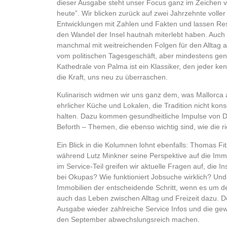
dieser Ausgabe steht unser Focus ganz im Zeichen v
heute”. Wir blicken zurück auf zwei Jahrzehnte voll
Entwicklungen mit Zahlen und Fakten und lassen Re
den Wandel der Insel hautnah miterlebt haben. Auch di
manchmal mit weitreichenden Folgen für den Alltag all
vom politischen Tagesgeschäft, aber mindestens ge
Kathedrale von Palma ist ein Klassiker, den jeder ke
die Kraft, uns neu zu überraschen.
Kulinarisch widmen wir uns ganz dem, was Mallorca 
ehrlicher Küche und Lokalen, die Tradition nicht kon
halten. Dazu kommen gesundheitliche Impulse von D
Beforth – Themen, die ebenso wichtig sind, wie die
Ein Blick in die Kolumnen lohnt ebenfalls: Thomas Fit
während Lutz Minkner seine Perspektive auf die Immo
im Service-Teil greifen wir aktuelle Fragen auf, die 
bei Okupas? Wie funktioniert Jobsuche wirklich? Und
Immobilien der entscheidende Schritt, wenn es um de
auch das Leben zwischen Alltag und Freizeit dazu. De
Ausgabe wieder zahlreiche Service Infos und die gew
den September abwechslungsreich machen.