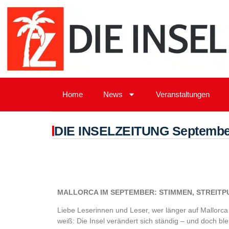
Home
News
Veranstaltungen
DIE INSELZEITUNG September
MALLORCA IM SEPTEMBER: STIMMEN, STREITP
Liebe Leserinnen und Leser, wer länger auf Mallorca 
weiß: Die Insel verändert sich ständig – und doch bleib