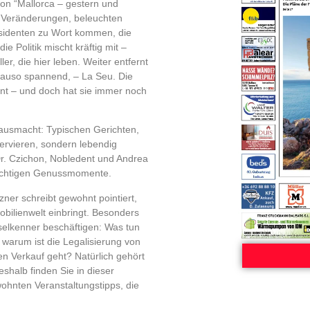
on “Mallorca – gestern und
er Veränderungen, beleuchten
sidenten zu Wort kommen, die
e Politik mischt kräftig mit –
er, die hier leben. Weiter entfernt
nauso spannend, – La Seu. Die
nnt – und doch hat sie immer noch
ausmacht: Typischen Gerichten,
servieren, sondern lebendig
r. Czichon, Nobledent und Andrea
 richtigen Genussmomente.
zner schreibt gewohnt pointiert,
bilienwelt einbringt. Besonders
Inselkenner beschäftigen: Was tun
 warum ist die Legalisierung von
n Verkauf geht? Natürlich gehört
shalb finden Sie in dieser
ohnten Veranstaltungstipps, die