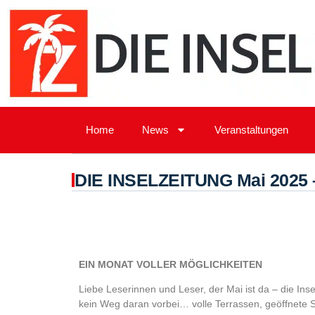
Home
News
Veranstaltungen
DIE INSELZEITUNG Mai 2025 
EIN MONAT VOLLER MÖGLICHKEITEN
Liebe Leserinnen und Leser, der Mai ist da – die Ins
kein Weg daran vorbei… volle Terrassen, geöffnete S