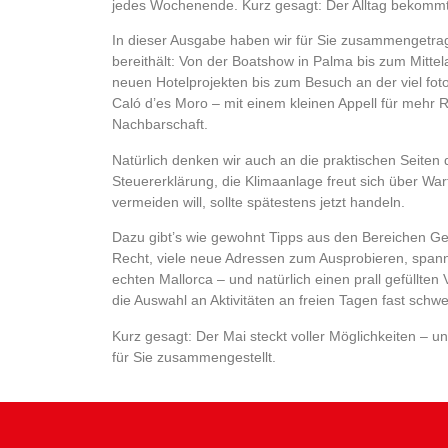
jedes Wochenende. Kurz gesagt: Der Alltag bekomm
In dieser Ausgabe haben wir für Sie zusammengetrag
bereithält: Von der Boatshow in Palma bis zum Mitte
neuen Hotelprojekten bis zum Besuch an der viel foto
Caló d’es Moro – mit einem kleinen Appell für mehr 
Nachbarschaft.
Natürlich denken wir auch an die praktischen Seiten de
Steuererklärung, die Klimaanlage freut sich über W
vermeiden will, sollte spätestens jetzt handeln.
Dazu gibt’s wie gewohnt Tipps aus den Bereichen Ge
Recht, viele neue Adressen zum Ausprobieren, spa
echten Mallorca – und natürlich einen prall gefüllten
die Auswahl an Aktivitäten an freien Tagen fast schw
Kurz gesagt: Der Mai steckt voller Möglichkeiten – u
für Sie zusammengestellt.