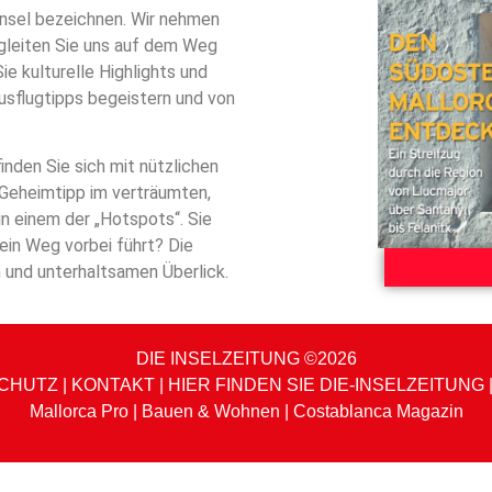
Insel bezeichnen. Wir nehmen
egleiten Sie uns auf dem Weg
e kulturelle Highlights und
usflugtipps begeistern und von
inden Sie sich mit nützlichen
 Geheimtipp im verträumten,
n einem der „Hotspots“. Sie
ein Weg vorbei führt? Die
 und unterhaltsamen Überlick.
DIE INSELZEITUNG ©2026
CHUTZ
|
KONTAKT
|
HIER FINDEN SIE DIE-INSELZEITUNG
Mallorca Pro
|
Bauen & Wohnen
|
Costablanca Magazin